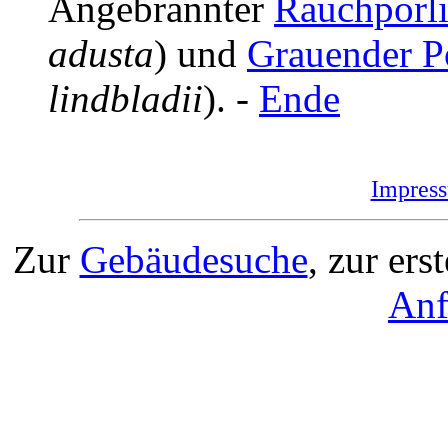
Angebrannter
Rauchporl
adusta
) und
Grauender P
lindbladii
). -
Ende
Impres
Zur
Gebäudesuche
, zur ers
Anf