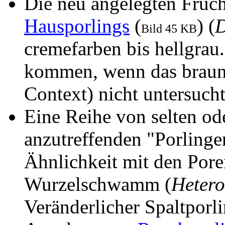
Die neu angelegten Fruch
Hausporlings
(
) (
D
Bild 45 KB
cremefarben bis hellgrau
kommen, wenn das braune
Context) nicht untersucht
Eine Reihe von selten od
anzutreffenden "Porlinge
Ähnlichkeit mit den Por
Wurzelschwamm (
Heter
Veränderlicher Spaltporli