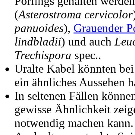
Porlings gehalten werde
(
Asterostroma cervicolor
panuoides
),
Grauender P
lindbladii
) und auch
Leu
Trechispora
spec..
Uralte Kabel könnten bei
ein ähnliches Aussehen h
In seltenen Fällen könne
gewisse Ähnlichkeit zeig
notwendig machen kann.