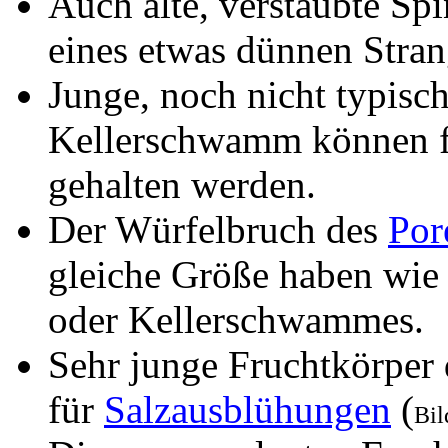
Auch alte, verstaubte S
eines etwas dünnen Stra
Junge, noch nicht typisc
Kellerschwamm können f
gehalten werden.
Der Würfelbruch des
Po
gleiche Größe haben wi
oder Kellerschwammes.
Sehr junge Fruchtkörpe
für
Salzausblühungen
(
Bil