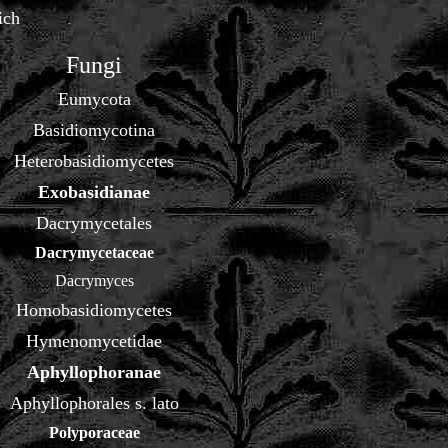
ich
Fungi
Eumycota
Basidiomycotina
Heterobasidiomycetes
Exobasidianae
Dacrymycetales
Dacrymycetaceae
Dacrymyces
Homobasidiomycetes
Hymenomycetidae
Aphyllophoranae
Aphyllophorales s. lato
Polyporaceae