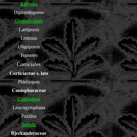
Antrodia
Diplomitoporus
Gloeophyllum
Laetiporus
Lentinus
Oligoporus
Trametes
Corticiales
Corticiaceae s. lato
Phlebiopsis
Coniophoraceae
Coniophora
Leucogyrophana
Paxillus
Serpula
Bjerkanderaceae