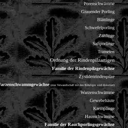
Porenschwämme
Grauender Porling
Blättlinge
Schwefelporling
Zählinge
Saftporlinge
Trameten
Ordnung der Rindenpilzartigen
Familie der Rindenpilzgewächse
Zystidenrindenpilze
 Warzenschwammgewächse
(eine Verwandtschaft mit den Röhrligen wird diskutiert)
Warzenschwämme
Gewebehäute
Kremplinge
Hausschwämme
Familie der Rauchporlingsgewächse