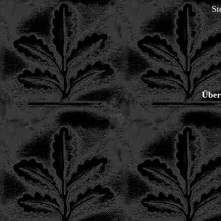
St
Über